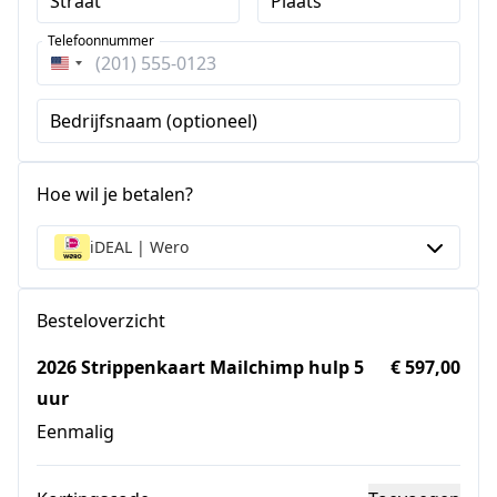
Straat
Plaats
Telefoonnummer
Verenigde
Staten
Bedrijfsnaam (optioneel)
+1
Hoe wil je betalen?
iDEAL | Wero
Besteloverzicht
2026 Strippenkaart Mailchimp hulp 5
€ 597,00
uur
Eenmalig